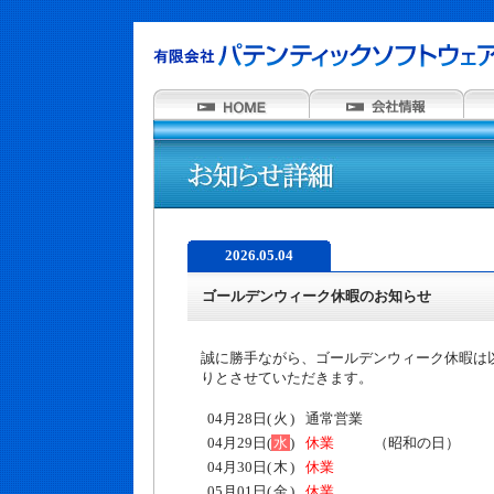
2026.05.04
ゴールデンウィーク休暇のお知らせ
誠に勝手ながら、ゴールデンウィーク休暇は
りとさせていただきます。
04月28日(
火
)
通常営業
04月29日(
水
)
休業
（昭和の日）
04月30日(
木
)
休業
05月01日(
金
)
休業