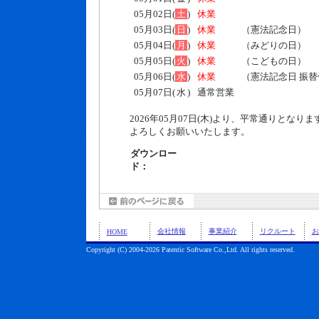
05月02日(
土
)
休業
05月03日(
日
)
休業
（憲法記念日）
05月04日(
月
)
休業
（みどりの日）
05月05日(
火
)
休業
（こどもの日）
05月06日(
水
)
休業
（憲法記念日 振替
05月07日(
水
)
通常営業
2026年05月07日(木)より、平常通りとなりま
よろしくお願いいたします。
ダウンロー
ド：
会社情報
事業紹介
リクルート
お
HOME
Copyright (C) 2004-2026 Patentic Software Co.,Ltd. All rights reserved.